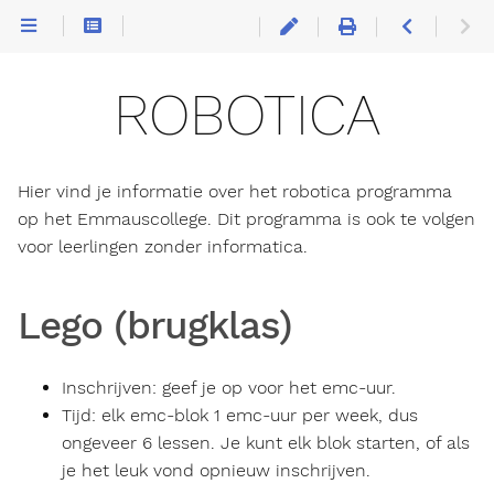
Lego
(brugklas)
Lego
ROBOTICA
League
(2e
klas)
Lego
League
(3e
klas)
Hier vind je informatie over het robotica programma
Robot in
op het Emmauscollege. Dit programma is ook te volgen
a Week +
Rookie
voor leerlingen zonder informatica.
Challenge
(3e klas)
FTC
(4
Lego (brugklas)
havo
+ 4
vwo)
NGEN
FTC
(5
Inschrijven: geef je op voor het emc-uur.
havo
Tijd: elk emc-blok 1 emc-uur per week, dus
+ 5
vwo)
ongeveer 6 lessen. Je kunt elk blok starten, of als
Profielwerkstuk
(5 havo + 5
je het leuk vond opnieuw inschrijven.
vwo)